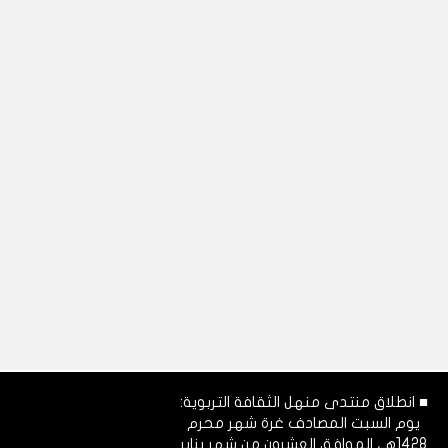
■ انطلاق منتدى منهل الثقافة التربوية:
يوم السبت المصادف غرة شهر محرم
1428هـ، الموافق العشرون من شهر يناير